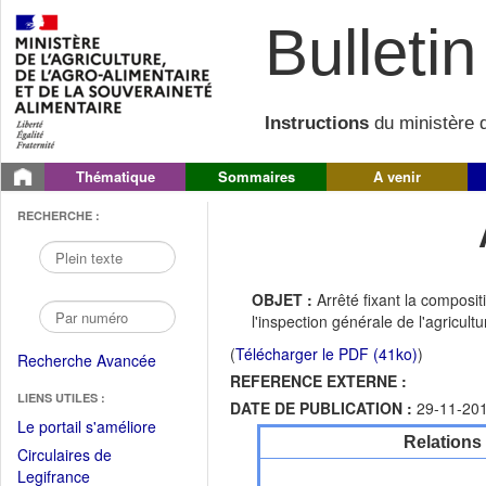
Bulletin 
Instructions
du ministère d
Thématique
Sommaires
A venir
RECHERCHE :
OBJET :
Arrêté fixant la composi
l'inspection générale de l'agricultu
(
Télécharger le PDF (41ko)
)
Recherche Avancée
REFERENCE EXTERNE :
LIENS UTILES :
DATE DE PUBLICATION :
29-11-20
(Fichier
Le portail s'améliore
Relations
PDF
Circulaires de
ouvrir
(Ouvrir
Legifrance