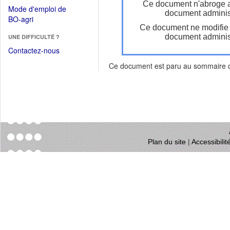
dans
Ce document n'abroge 
dans
Mode d'emploi de
une
document administ
une
(Ouvrir
BO-agri
autre
nouvelle
Ce document ne modifie
dans
fenêtre)
fenêtre)
document administ
UNE DIFFICULTÉ ?
une
nouvelle
Contactez-nous
fenêtre)
Ce document est paru au sommaire
Plan du site
|
Accessibili