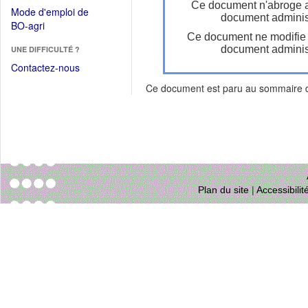
dans
Ce document n'abroge 
dans
Mode d'emploi de
une
document administ
une
(Ouvrir
BO-agri
autre
nouvelle
Ce document ne modifie
dans
fenêtre)
fenêtre)
document administ
UNE DIFFICULTÉ ?
une
nouvelle
Contactez-nous
fenêtre)
Ce document est paru au sommaire
Plan du site
|
Accessibili