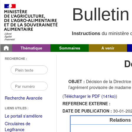
Bulletin 
Instructions
du ministère d
Thématique
Sommaires
A venir
RECHERCHE :
D
OBJET :
Décision de la Directrice
l’agrément provisoire de madame
(
Télécharger le PDF (141ko)
)
Recherche Avancée
REFERENCE EXTERNE :
LIENS UTILES :
DATE DE PUBLICATION :
30-01-20
(Fichier
Le portail s'améliore
Relations
PDF
Circulaires de
ouvrir
(Ouvrir
Legifrance