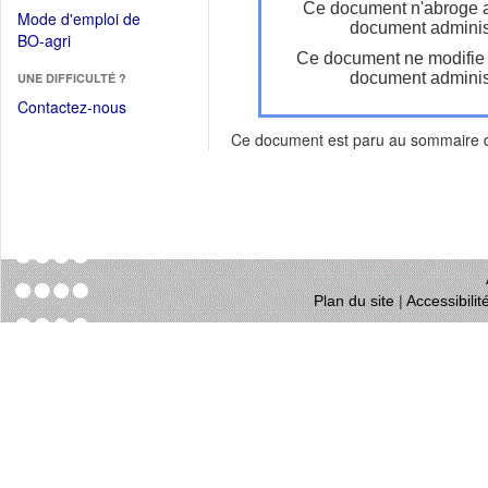
dans
Ce document n'abroge 
dans
Mode d'emploi de
une
document administ
une
(Ouvrir
BO-agri
autre
nouvelle
Ce document ne modifie
dans
fenêtre)
fenêtre)
document administ
UNE DIFFICULTÉ ?
une
nouvelle
Contactez-nous
fenêtre)
Ce document est paru au sommaire
Plan du site
|
Accessibili