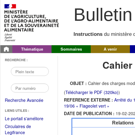
Bulletin 
Instructions
du ministère d
Thématique
Sommaires
A venir
RECHERCHE :
Cahier
OBJET :
Cahier des charges modif
(
Télécharger le PDF (320ko)
)
REFERENCE EXTERNE :
Arrêté du 
Recherche Avancée
19/06 « Flageolet vert »
LIENS UTILES :
DATE DE PUBLICATION :
19-02-20
(Fichier
Le portail s'améliore
Relations
PDF
Circulaires de
ouvrir
(Ouvrir
Legifrance