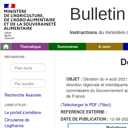
Bulletin 
Instructions
du ministère d
Thématique
Sommaires
A venir
RECHERCHE :
D
OBJET :
Décision du 4 août 2021
direction régionale et interdéparte
commissaire du Gouvernement adjo
Recherche Avancée
de France
(
Télécharger le PDF (75ko)
)
LIENS UTILES :
REFERENCE EXTERNE :
(Fichier
Le portail s'améliore
PDF
DATE DE PUBLICATION :
12-08-20
Circulaires de
ouvrir
(Ouvrir
Legifrance
Relations