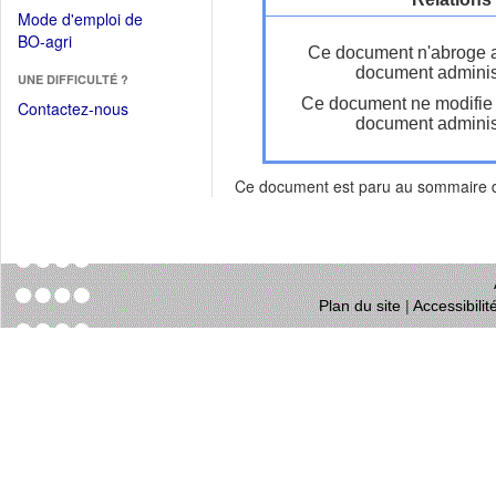
dans
dans
Mode d'emploi de
une
une
(Ouvrir
BO-agri
autre
Ce document n'abroge 
nouvelle
dans
fenêtre)
document administ
fenêtre)
UNE DIFFICULTÉ ?
une
Ce document ne modifie
nouvelle
Contactez-nous
document administ
fenêtre)
Ce document est paru au sommaire
Plan du site
|
Accessibili