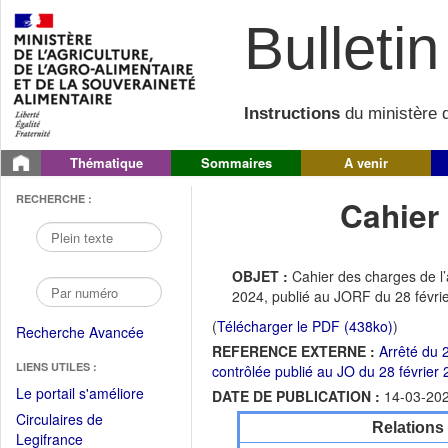
Bulletin 
Instructions
du ministère d
Thématique
Sommaires
A venir
RECHERCHE :
Cahier
OBJET :
Cahier des charges de l’
2024, publié au JORF du 28 févri
(
Télécharger le PDF (438ko)
)
Recherche Avancée
REFERENCE EXTERNE :
Arrêté du 
LIENS UTILES :
contrôlée publié au JO du 28 février
(Fichier
Le portail s'améliore
DATE DE PUBLICATION :
14-03-20
PDF
Circulaires de
Relations
ouvrir
(Ouvrir
Legifrance