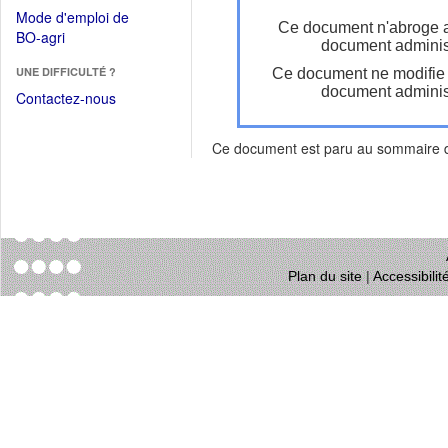
dans
dans
Mode d'emploi de
une
Ce document n'abroge 
une
(Ouvrir
BO-agri
autre
document administ
nouvelle
dans
fenêtre)
fenêtre)
UNE DIFFICULTÉ ?
Ce document ne modifie
une
document administ
nouvelle
Contactez-nous
fenêtre)
Ce document est paru au sommaire
Plan du site
|
Accessibili