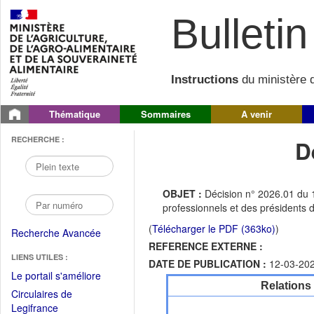
Bulletin 
Instructions
du ministère d
Thématique
Sommaires
A venir
RECHERCHE :
D
OBJET :
Décision n° 2026.01 du 
professionnels et des présidents
(
Télécharger le PDF (363ko)
)
Recherche Avancée
REFERENCE EXTERNE :
LIENS UTILES :
DATE DE PUBLICATION :
12-03-20
(Fichier
Le portail s'améliore
Relations
PDF
Circulaires de
ouvrir
(Ouvrir
Legifrance