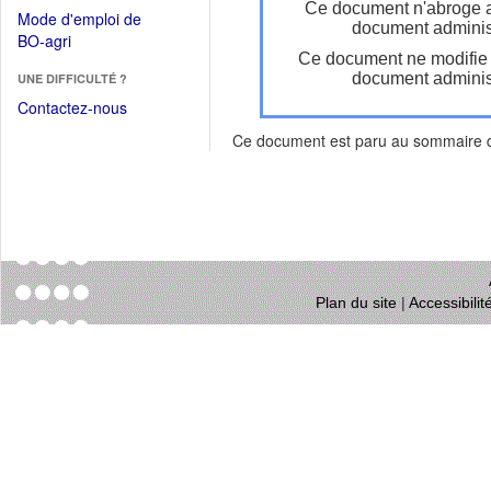
dans
Ce document n'abroge 
dans
Mode d'emploi de
une
document administ
une
(Ouvrir
BO-agri
autre
nouvelle
Ce document ne modifie
dans
fenêtre)
fenêtre)
document administ
UNE DIFFICULTÉ ?
une
nouvelle
Contactez-nous
fenêtre)
Ce document est paru au sommaire
Plan du site
|
Accessibili