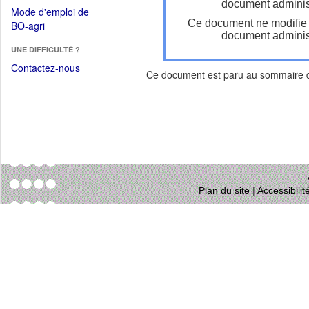
dans
document administ
dans
Mode d'emploi de
une
une
Ce document ne modifie
(Ouvrir
BO-agri
autre
nouvelle
document administ
dans
fenêtre)
fenêtre)
UNE DIFFICULTÉ ?
une
nouvelle
Contactez-nous
Ce document est paru au sommaire
fenêtre)
Plan du site
|
Accessibili