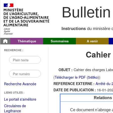
Bulletin 
Instructions
du ministère d
Thématique
Sommaires
A venir
RECHERCHE :
Cahier
OBJET :
Cahier des charges Label
(
Télécharger le PDF (548ko)
)
REFERENCE EXTERNE :
Arrêté du 
Recherche Avancée
DATE DE PUBLICATION :
16-01-20
LIENS UTILES :
Relations
(Fichier
Le portail s'améliore
PDF
Circulaires de
ouvrir
Ce document n'abroge 
(Ouvrir
Legifrance