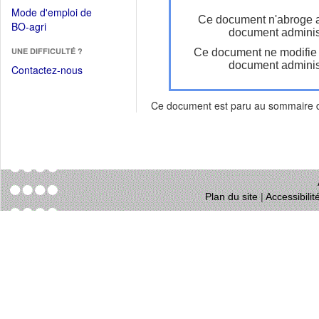
dans
dans
Mode d'emploi de
une
Ce document n'abroge 
une
(Ouvrir
BO-agri
autre
document administ
nouvelle
dans
fenêtre)
fenêtre)
UNE DIFFICULTÉ ?
Ce document ne modifie
une
document administ
nouvelle
Contactez-nous
fenêtre)
Ce document est paru au sommaire
Plan du site
|
Accessibili