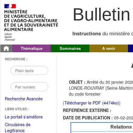
Bulletin 
Instructions
du ministère d
Thématique
Sommaires
A venir
RECHERCHE :
OBJET :
Arrêté du 30 janvier 20
LONDE-ROUVRAY (Seine-Maritime et
du code forestier
Recherche Avancée
(
Télécharger le PDF (4474ko)
)
LIENS UTILES :
REFERENCE EXTERNE :
(Fichier
Le portail s'améliore
DATE DE PUBLICATION :
05-02-20
PDF
Circulaires de
Relations
ouvrir
(Ouvrir
Legifrance