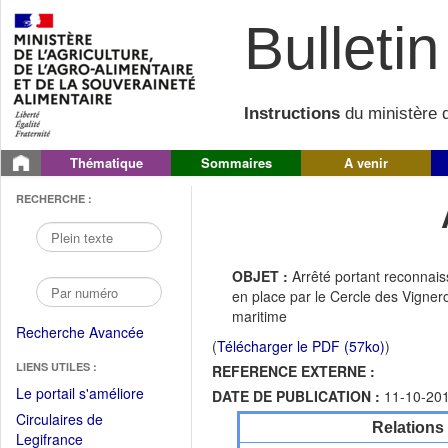
Bulletin 
Instructions
du ministère d
Thématique
Sommaires
A venir
RECHERCHE :
OBJET :
Arrêté portant reconna
en place par le Cercle des Vignero
maritime
Recherche Avancée
(
Télécharger le PDF (57ko)
)
LIENS UTILES :
REFERENCE EXTERNE :
(Fichier
Le portail s'améliore
DATE DE PUBLICATION :
11-10-20
PDF
Circulaires de
Relations
ouvrir
(Ouvrir
Legifrance