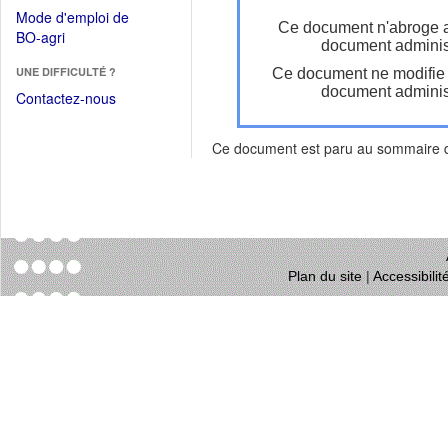
dans
dans
Mode d'emploi de
une
Ce document n'abroge 
une
(Ouvrir
BO-agri
autre
document administ
nouvelle
dans
fenêtre)
fenêtre)
UNE DIFFICULTÉ ?
Ce document ne modifie
une
document administ
nouvelle
Contactez-nous
fenêtre)
Ce document est paru au sommaire
Plan du site
|
Accessibili