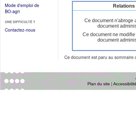
dans
dans
Mode d'emploi de
Relations
une
une
(Ouvrir
BO-agri
autre
nouvelle
dans
fenêtre)
Ce document n'abroge 
fenêtre)
UNE DIFFICULTÉ ?
une
document administ
nouvelle
Contactez-nous
Ce document ne modifie
fenêtre)
document administ
Ce document est paru au sommaire
Plan du site
|
Accessibili