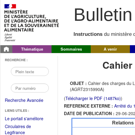
Bulletin 
Instructions
du ministère d
Thématique
Sommaires
A venir
RECHERCHE :
Cahier
OBJET :
Cahier des charges du L
(AGRT2315990A)
(
Télécharger le PDF (1487ko)
)
Recherche Avancée
REFERENCE EXTERNE :
Arrêté du
LIENS UTILES :
DATE DE PUBLICATION :
29-06-20
(Fichier
Le portail s'améliore
Relations
PDF
Circulaires de
ouvrir
(Ouvrir
Legifrance