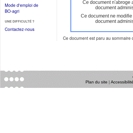
dans
Ce document n'abroge 
dans
Mode d'emploi de
une
document administ
une
(Ouvrir
BO-agri
autre
nouvelle
Ce document ne modifie
dans
fenêtre)
fenêtre)
document administ
UNE DIFFICULTÉ ?
une
nouvelle
Contactez-nous
fenêtre)
Ce document est paru au sommaire
Plan du site
|
Accessibili