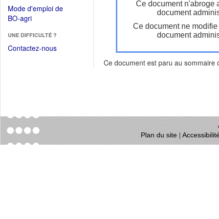
dans
Ce document n'abroge 
dans
Mode d'emploi de
une
document administ
une
(Ouvrir
BO-agri
autre
nouvelle
Ce document ne modifie
dans
fenêtre)
fenêtre)
document administ
UNE DIFFICULTÉ ?
une
nouvelle
Contactez-nous
fenêtre)
Ce document est paru au sommaire
Plan du site
|
Accessibili