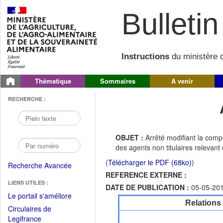
Bulletin 
Instructions
du ministère d
Thématique
Sommaires
A venir
RECHERCHE :
OBJET :
Arrêté modifiant la comp
des agents non titulaires relevant
(
Télécharger le PDF (68ko)
)
Recherche Avancée
REFERENCE EXTERNE :
LIENS UTILES :
DATE DE PUBLICATION :
05-05-20
(Fichier
Le portail s'améliore
Relations
PDF
Circulaires de
ouvrir
(Ouvrir
Legifrance