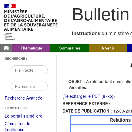
Bulletin 
Instructions
du ministère d
Thématique
Sommaires
A venir
RECHERCHE :
OBJET :
Arrêté portant nominatio
Versailles.
(
Télécharger le PDF (67ko)
)
Recherche Avancée
REFERENCE EXTERNE :
LIENS UTILES :
DATE DE PUBLICATION :
12-03-20
(Fichier
Le portail s'améliore
Relations
PDF
Circulaires de
ouvrir
(Ouvrir
Legifrance