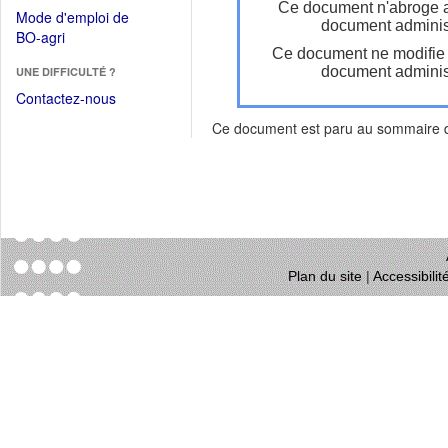
dans
Ce document n'abroge 
dans
Mode d'emploi de
une
document administ
une
(Ouvrir
BO-agri
autre
nouvelle
Ce document ne modifie
dans
fenêtre)
fenêtre)
document administ
UNE DIFFICULTÉ ?
une
nouvelle
Contactez-nous
fenêtre)
Ce document est paru au sommaire
Plan du site
|
Accessibili