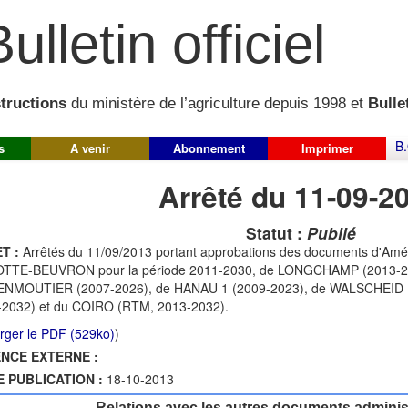
ulletin officiel
structions
du ministère de l’agriculture depuis 1998 et
Bullet
B.
s
A venir
Abonnement
Imprimer
Arrêté du 11-09-2
Statut :
Publié
T :
Arrêtés du 11/09/2013 portant approbations des documents d'Am
TTE-BEUVRON pour la période 2011-2030, de LONGCHAMP (2013-202
NMOUTIER (2007-2026), de HANAU 1 (2009-2023), de WALSCHEID 
-2032) et du COIRO (RTM, 2013-2032).
rger le PDF (529ko)
)
NCE EXTERNE :
E PUBLICATION :
18-10-2013
Relations avec les autres documents administ