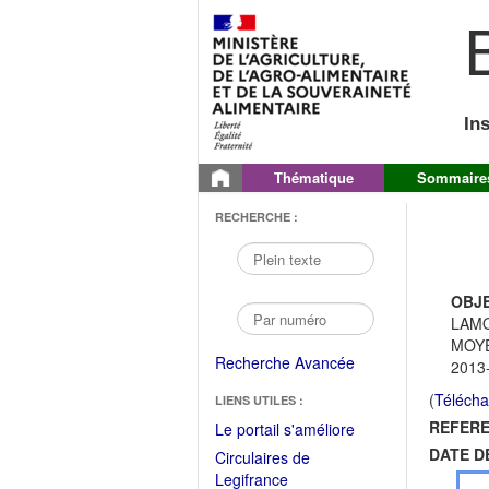
B
In
Thématique
Sommaire
RECHERCHE :
OBJE
LAMO
MOYE
Recherche Avancée
2013
(
Télécha
LIENS UTILES :
REFERE
(Fichier
Le portail s'améliore
PDF
DATE D
Circulaires de
ouvrir
(Ouvrir
Legifrance