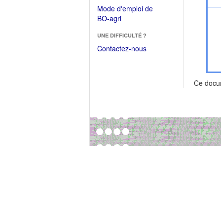
dans
dans
Mode d'emploi de
une
une
(Ouvrir
BO-agri
autre
nouvelle
dans
fenêtre)
fenêtre)
UNE DIFFICULTÉ ?
une
nouvelle
Contactez-nous
fenêtre)
Ce docu