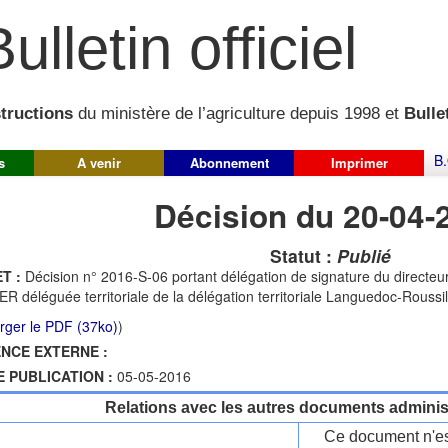
ulletin officiel
structions
du ministère de l’agriculture depuis 1998 et
Bullet
B.
s
A venir
Abonnement
Imprimer
Décision du 20-04-
Statut :
Publié
T :
Décision n° 2016-S-06 portant délégation de signature du directe
R déléguée territoriale de la délégation territoriale Languedoc-Roussil
rger le PDF (37ko)
)
NCE EXTERNE :
E PUBLICATION :
05-05-2016
Relations avec les autres documents administ
Ce document n'es