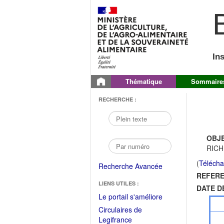
B
In
Thématique
Sommaire
RECHERCHE :
OBJE
RICHE
(
Télécha
Recherche Avancée
REFERE
LIENS UTILES :
DATE D
(Fichier
Le portail s'améliore
PDF
Circulaires de
ouvrir
(Ouvrir
Legifrance