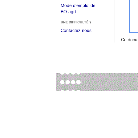
dans
dans
Mode d'emploi de
une
une
(Ouvrir
BO-agri
autre
nouvelle
dans
fenêtre)
fenêtre)
UNE DIFFICULTÉ ?
une
nouvelle
Contactez-nous
fenêtre)
Ce docu