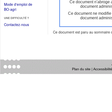
dans
Ce document n'abroge 
dans
Mode d'emploi de
une
document administ
une
(Ouvrir
BO-agri
autre
nouvelle
Ce document ne modifie
dans
fenêtre)
fenêtre)
document administ
UNE DIFFICULTÉ ?
une
nouvelle
Contactez-nous
fenêtre)
Ce document est paru au sommaire
Plan du site
|
Accessibili