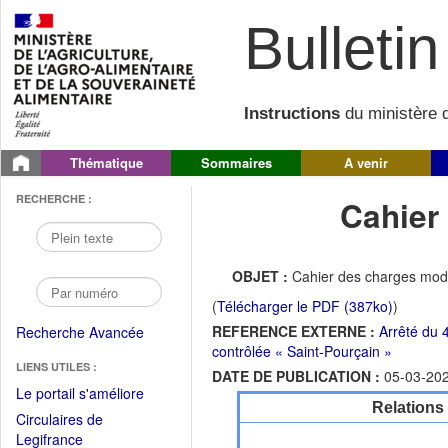
Bulletin 
Instructions
du ministère d
Thématique
Sommaires
A venir
RECHERCHE :
Cahier
OBJET :
Cahier des charges modi
(
Télécharger le PDF (387ko)
)
REFERENCE EXTERNE :
Arrêté du 
Recherche Avancée
contrôlée « Saint-Pourçain »
LIENS UTILES :
DATE DE PUBLICATION :
05-03-20
(Fichier
Le portail s'améliore
Relations
PDF
Circulaires de
ouvrir
(Ouvrir
Legifrance