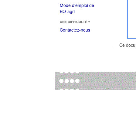
dans
dans
Mode d'emploi de
une
une
(Ouvrir
BO-agri
autre
nouvelle
dans
fenêtre)
fenêtre)
UNE DIFFICULTÉ ?
une
nouvelle
Contactez-nous
fenêtre)
Ce docu