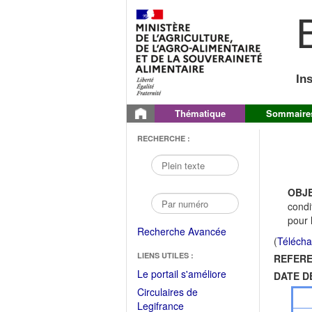
B
In
Thématique
Sommaire
RECHERCHE :
OBJE
condi
pour 
Recherche Avancée
(
Télécha
LIENS UTILES :
REFERE
(Fichier
Le portail s'améliore
DATE D
PDF
Circulaires de
ouvrir
(Ouvrir
Legifrance