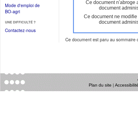
dans
Ce document n'abroge 
dans
Mode d'emploi de
une
document administ
une
(Ouvrir
BO-agri
autre
nouvelle
Ce document ne modifie
dans
fenêtre)
fenêtre)
document administ
UNE DIFFICULTÉ ?
une
nouvelle
Contactez-nous
fenêtre)
Ce document est paru au sommaire
Plan du site
|
Accessibili