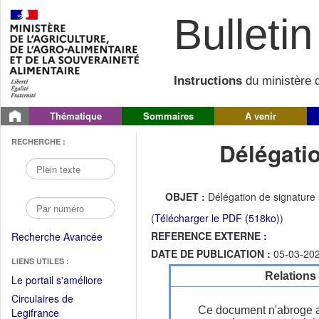
Bulletin 
Instructions
du ministère d
Thématique
Sommaires
A venir
RECHERCHE :
Délégati
OBJET :
Délégation de signature 
(
Télécharger le PDF (518ko)
)
REFERENCE EXTERNE :
Recherche Avancée
DATE DE PUBLICATION :
05-03-20
LIENS UTILES :
Relations
(Fichier
Le portail s'améliore
PDF
Circulaires de
ouvrir
Ce document n'abroge 
(Ouvrir
Legifrance