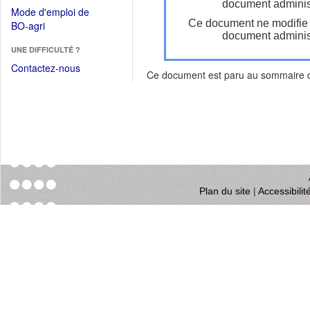
dans
document administ
dans
Mode d'emploi de
une
une
Ce document ne modifie
(Ouvrir
BO-agri
autre
nouvelle
document administ
dans
fenêtre)
fenêtre)
UNE DIFFICULTÉ ?
une
nouvelle
Contactez-nous
Ce document est paru au sommaire
fenêtre)
Plan du site
|
Accessibili