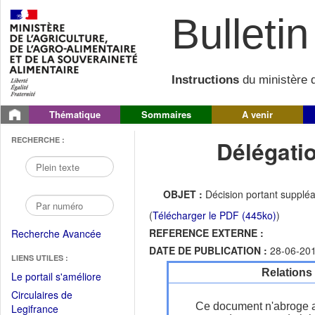
Bulletin 
Instructions
du ministère d
Thématique
Sommaires
A venir
RECHERCHE :
Délégati
OBJET :
Décision portant suppléa
(
Télécharger le PDF (445ko)
)
REFERENCE EXTERNE :
Recherche Avancée
DATE DE PUBLICATION :
28-06-20
LIENS UTILES :
Relations
(Fichier
Le portail s'améliore
PDF
Circulaires de
ouvrir
Ce document n'abroge 
(Ouvrir
Legifrance