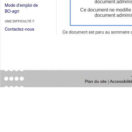
dans
document administ
dans
Mode d'emploi de
une
une
Ce document ne modifie
(Ouvrir
BO-agri
autre
nouvelle
document administ
dans
fenêtre)
fenêtre)
UNE DIFFICULTÉ ?
une
nouvelle
Contactez-nous
Ce document est paru au sommaire
fenêtre)
Plan du site
|
Accessibili