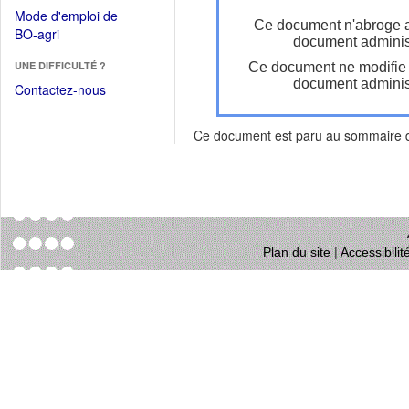
dans
dans
Mode d'emploi de
une
Ce document n'abroge 
une
(Ouvrir
BO-agri
autre
document administ
nouvelle
dans
fenêtre)
fenêtre)
UNE DIFFICULTÉ ?
Ce document ne modifie
une
document administ
nouvelle
Contactez-nous
fenêtre)
Ce document est paru au sommaire
Plan du site
|
Accessibili