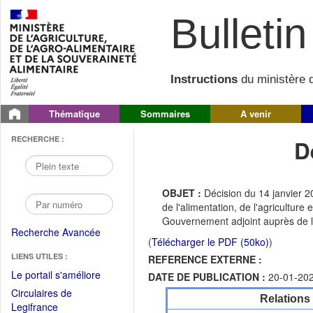
Bulletin 
Instructions
du ministère d
Thématique
Sommaires
A venir
RECHERCHE :
D
OBJET :
Décision du 14 janvier 2
de l'alimentation, de l'agriculture
Gouvernement adjoint auprès de l
Recherche Avancée
(
Télécharger le PDF (50ko)
)
LIENS UTILES :
REFERENCE EXTERNE :
(Fichier
Le portail s'améliore
DATE DE PUBLICATION :
20-01-20
PDF
Circulaires de
Relations
ouvrir
(Ouvrir
Legifrance