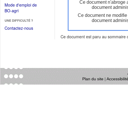
dans
Ce document n'abroge 
dans
Mode d'emploi de
une
document administ
une
(Ouvrir
BO-agri
autre
nouvelle
Ce document ne modifie
dans
fenêtre)
fenêtre)
document administ
UNE DIFFICULTÉ ?
une
nouvelle
Contactez-nous
fenêtre)
Ce document est paru au sommaire
Plan du site
|
Accessibili