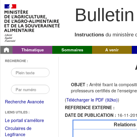
Bulletin 
Instructions
du ministère d
Thématique
Sommaires
A venir
RECHERCHE :
OBJET :
Arrêté fixant la composi
professeurs certifiés de l'enseign
(
Télécharger le PDF (92ko)
)
Recherche Avancée
REFERENCE EXTERNE :
LIENS UTILES :
DATE DE PUBLICATION :
16-11-20
(Fichier
Le portail s'améliore
Relations
PDF
Circulaires de
ouvrir
(Ouvrir
Legifrance