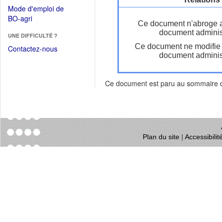
dans
dans
Mode d'emploi de
une
une
(Ouvrir
BO-agri
autre
Ce document n'abroge 
nouvelle
dans
fenêtre)
document administ
fenêtre)
UNE DIFFICULTÉ ?
une
Ce document ne modifie
nouvelle
Contactez-nous
document administ
fenêtre)
Ce document est paru au sommaire
Plan du site
|
Accessibili