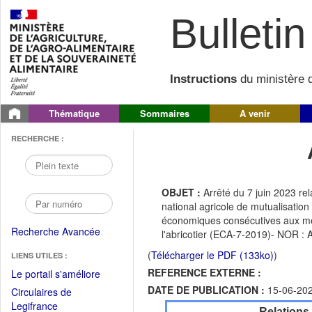
Bulletin 
Instructions
du ministère d
Thématique
Sommaires
A venir
RECHERCHE :
OBJET :
Arrêté du 7 juin 2023 rel
national agricole de mutualisation
économiques consécutives aux mesu
Recherche Avancée
l'abricotier (ECA-7-2019)- NOR 
(
Télécharger le PDF (133ko)
)
LIENS UTILES :
REFERENCE EXTERNE :
(Fichier
Le portail s'améliore
PDF
DATE DE PUBLICATION :
15-06-20
Circulaires de
ouvrir
(Ouvrir
Legifrance
Relations