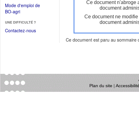
dans
Ce document n'abroge 
dans
Mode d'emploi de
une
document administ
une
(Ouvrir
BO-agri
autre
nouvelle
Ce document ne modifie
dans
fenêtre)
fenêtre)
document administ
UNE DIFFICULTÉ ?
une
nouvelle
Contactez-nous
fenêtre)
Ce document est paru au sommaire
Plan du site
|
Accessibili