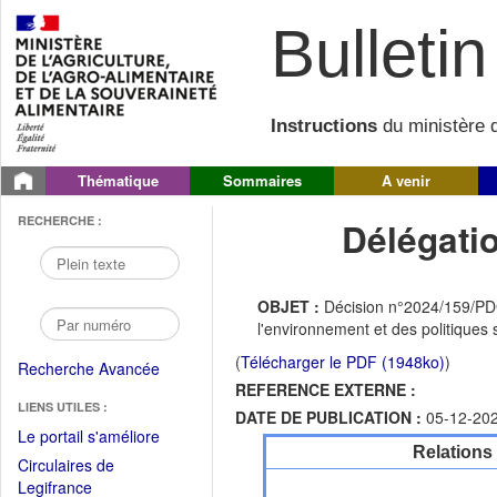
Bulletin 
Instructions
du ministère d
Thématique
Sommaires
A venir
RECHERCHE :
Délégati
OBJET :
Décision n°2024/159/PDG
l'environnement et des politiques 
(
Télécharger le PDF (1948ko)
)
Recherche Avancée
REFERENCE EXTERNE :
LIENS UTILES :
DATE DE PUBLICATION :
05-12-20
(Fichier
Le portail s'améliore
Relations
PDF
Circulaires de
ouvrir
(Ouvrir
Legifrance