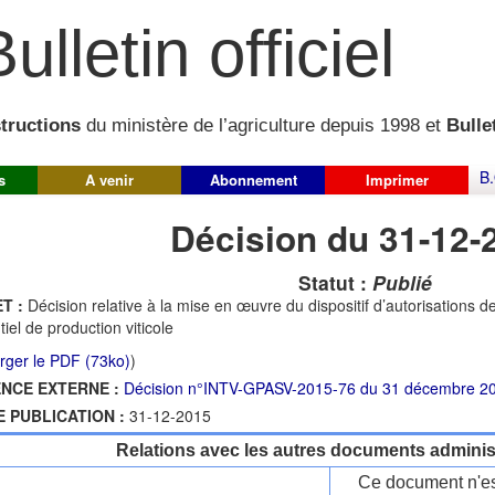
ulletin officiel
structions
du ministère de l’agriculture depuis 1998 et
Bullet
B.
s
A venir
Abonnement
Imprimer
Décision du 31-12-
Statut :
Publié
T :
Décision relative à la mise en œuvre du dispositif d’autorisations d
tiel de production viticole
rger le PDF (73ko)
)
NCE EXTERNE :
Décision n°INTV-GPASV-2015-76 du 31 décembre 2
E PUBLICATION :
31-12-2015
Relations avec les autres documents administ
Ce document n'es