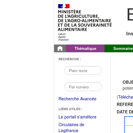
B
In
Thématique
Sommaire
RECHERCHE :
OBJE
poten
(
Télécha
Recherche Avancée
REFERE
LIENS UTILES :
DATE D
(Fichier
Le portail s'améliore
PDF
Circulaires de
ouvrir
(Ouvrir
Legifrance