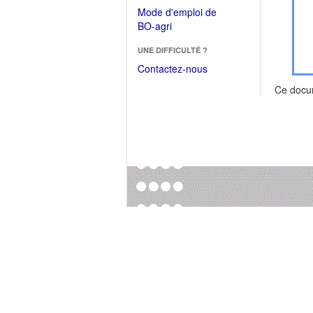
dans
dans
Mode d'emploi de
une
une
(Ouvrir
BO-agri
autre
nouvelle
dans
fenêtre)
fenêtre)
UNE DIFFICULTÉ ?
une
nouvelle
Contactez-nous
fenêtre)
Ce docu