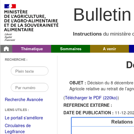
Bulletin 
Instructions
du ministère d
Thématique
Sommaires
A venir
RECHERCHE :
D
OBJET :
Décision du 8 décembre 2
Agricole relative au retrait de l
(
Télécharger le PDF (220ko)
)
Recherche Avancée
REFERENCE EXTERNE :
LIENS UTILES :
DATE DE PUBLICATION :
11-12-20
(Fichier
Le portail s'améliore
Relations
PDF
Circulaires de
ouvrir
(Ouvrir
Legifrance