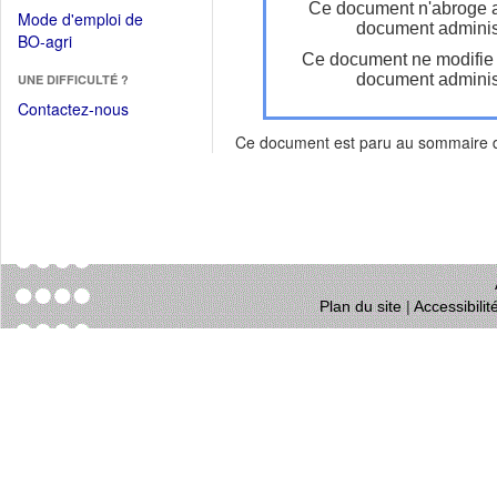
dans
Ce document n'abroge 
dans
Mode d'emploi de
une
document administ
une
(Ouvrir
BO-agri
autre
nouvelle
Ce document ne modifie
dans
fenêtre)
fenêtre)
document administ
UNE DIFFICULTÉ ?
une
nouvelle
Contactez-nous
fenêtre)
Ce document est paru au sommaire
Plan du site
|
Accessibili