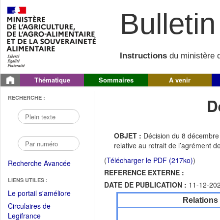
Bulletin 
Instructions
du ministère d
Thématique
Sommaires
A venir
RECHERCHE :
D
OBJET :
Décision du 8 décembre d
relative au retrait de l’agrément
(
Télécharger le PDF (217ko)
)
Recherche Avancée
REFERENCE EXTERNE :
LIENS UTILES :
DATE DE PUBLICATION :
11-12-20
(Fichier
Le portail s'améliore
Relations
PDF
Circulaires de
ouvrir
(Ouvrir
Legifrance