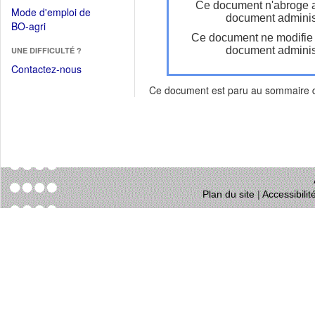
dans
Ce document n'abroge 
dans
Mode d'emploi de
une
document administ
une
(Ouvrir
BO-agri
autre
nouvelle
Ce document ne modifie
dans
fenêtre)
fenêtre)
document administ
UNE DIFFICULTÉ ?
une
nouvelle
Contactez-nous
fenêtre)
Ce document est paru au sommaire
Plan du site
|
Accessibili