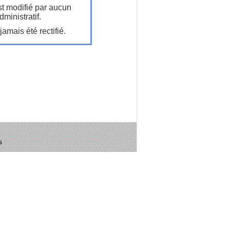
t modifié par aucun
ministratif.
amais été rectifié.
s