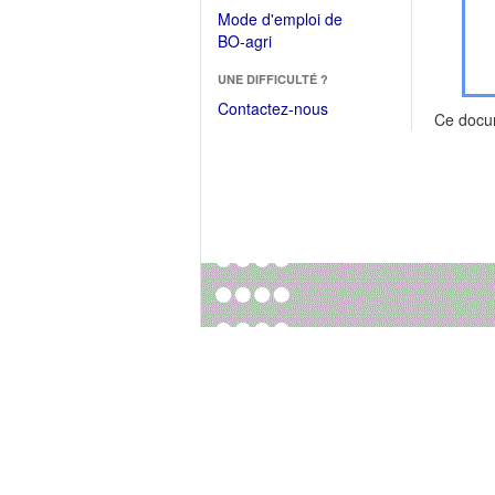
dans
dans
Mode d'emploi de
une
une
(Ouvrir
BO-agri
autre
nouvelle
dans
fenêtre)
fenêtre)
UNE DIFFICULTÉ ?
une
nouvelle
Contactez-nous
Ce docu
fenêtre)