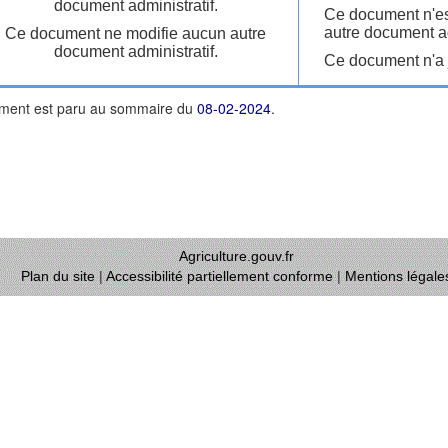
document administratif.
Ce document n'es
autre document ad
Ce document ne modifie aucun autre
document administratif.
Ce document n'a j
ment est paru au sommaire du
08-02-2024
.
Agriculture.gouv.fr
Plan du site
|
Accessibilité partiellement conforme
|
Mentions légale