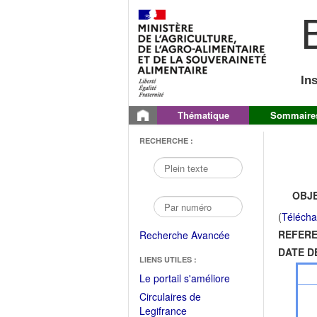
B
In
Thématique
Sommaire
RECHERCHE :
OBJE
(
Télécha
REFERE
Recherche Avancée
DATE D
LIENS UTILES :
(Fichier
Le portail s'améliore
PDF
Circulaires de
ouvrir
(Ouvrir
Legifrance