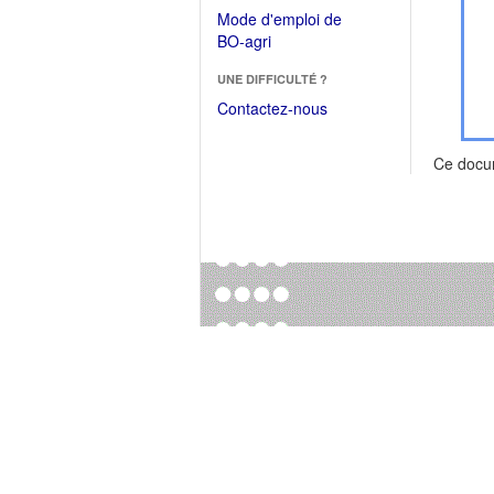
dans
dans
Mode d'emploi de
une
une
(Ouvrir
BO-agri
autre
nouvelle
dans
fenêtre)
fenêtre)
UNE DIFFICULTÉ ?
une
nouvelle
Contactez-nous
fenêtre)
Ce docu