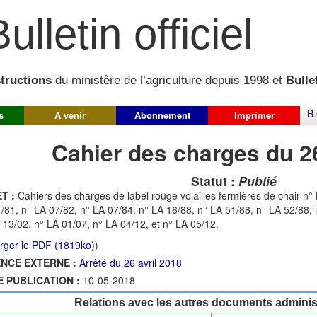
ulletin officiel
structions
du ministère de l’agriculture depuis 1998 et
Bullet
B.
s
A venir
Abonnement
Imprimer
Cahier des charges du 2
Statut :
Publié
T :
Cahiers des charges de label rouge volailles fermières de chair n°
/81, n° LA 07/82, n° LA 07/84, n° LA 16/88, n° LA 51/88, n° LA 52/88, 
 13/02, n° LA 01/07, n° LA 04/12, et n° LA 05/12.
rger le PDF (1819ko)
)
NCE EXTERNE :
Arrêté du 26 avril 2018
E PUBLICATION :
10-05-2018
Relations avec les autres documents administ