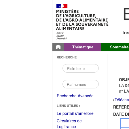
B
In
Thématique
Sommaire
RECHERCHE :
OBJE
LA 04
n° LA
Recherche Avancée
(
Télécha
LIENS UTILES :
REFERE
(Fichier
Le portail s'améliore
DATE D
PDF
Circulaires de
ouvrir
(Ouvrir
Legifrance