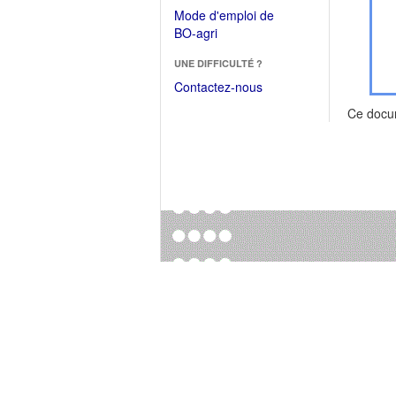
dans
dans
Mode d'emploi de
une
une
(Ouvrir
BO-agri
autre
nouvelle
dans
fenêtre)
fenêtre)
UNE DIFFICULTÉ ?
une
nouvelle
Contactez-nous
fenêtre)
Ce docu