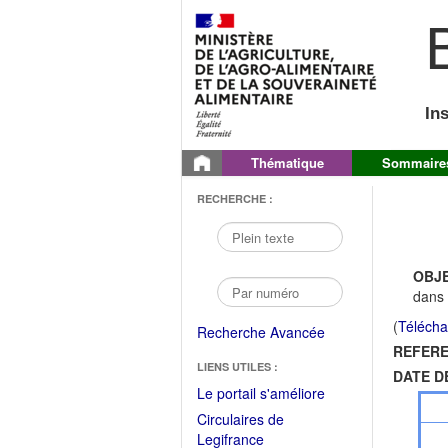
B
In
Thématique
Sommaire
RECHERCHE :
OBJE
dans 
(
Télécha
Recherche Avancée
REFERE
LIENS UTILES :
DATE D
(Fichier
Le portail s'améliore
PDF
Circulaires de
ouvrir
(Ouvrir
Legifrance