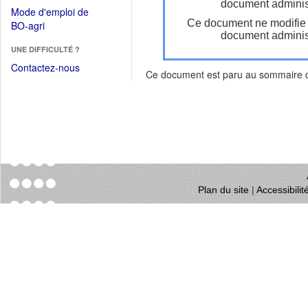
dans
document administ
dans
Mode d'emploi de
une
une
Ce document ne modifie
(Ouvrir
BO-agri
autre
nouvelle
document administ
dans
fenêtre)
fenêtre)
UNE DIFFICULTÉ ?
une
nouvelle
Contactez-nous
Ce document est paru au sommaire
fenêtre)
Plan du site
|
Accessibili