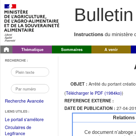
Bulletin 
Instructions
du ministère d
Thématique
Sommaires
A venir
RECHERCHE :
OBJET :
Arrêté du portant créatio
(
Télécharger le PDF (1984ko)
)
REFERENCE EXTERNE :
Recherche Avancée
DATE DE PUBLICATION :
27-04-20
LIENS UTILES :
Relations
(Fichier
Le portail s'améliore
PDF
Circulaires de
ouvrir
Ce document n'abroge 
(Ouvrir
Legifrance