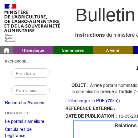
Bulletin 
Instructions
du ministère d
Thématique
Sommaires
A venir
RECHERCHE :
OBJET :
Arrêté portant nominatio
la commission prévue à l'article
(
Télécharger le PDF (70ko)
)
Recherche Avancée
REFERENCE EXTERNE :
LIENS UTILES :
DATE DE PUBLICATION :
16-05-20
(Fichier
Le portail s'améliore
Relations
PDF
Circulaires de
ouvrir
(Ouvrir
Legifrance