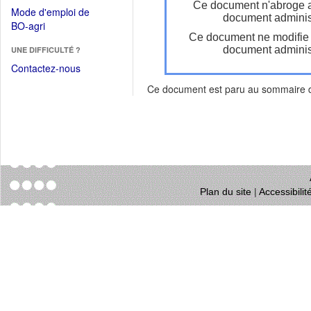
dans
Ce document n'abroge 
dans
Mode d'emploi de
une
document administ
une
(Ouvrir
BO-agri
autre
nouvelle
Ce document ne modifie
dans
fenêtre)
fenêtre)
document administ
UNE DIFFICULTÉ ?
une
nouvelle
Contactez-nous
fenêtre)
Ce document est paru au sommaire
Plan du site
|
Accessibili