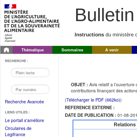
Bulletin 
Instructions
du ministère d
Thématique
Sommaires
A venir
RECHERCHE :
OBJET :
Avis relatif a l'ouvertu
contributions finançant des action
(
Télécharger le PDF (662ko)
)
Recherche Avancée
REFERENCE EXTERNE :
LIENS UTILES :
DATE DE PUBLICATION :
01-08-20
(Fichier
Le portail s'améliore
Relations
PDF
Circulaires de
ouvrir
(Ouvrir
Legifrance