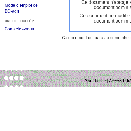
dans
Ce document n'abroge 
dans
Mode d'emploi de
une
document administ
une
(Ouvrir
BO-agri
autre
nouvelle
Ce document ne modifie
dans
fenêtre)
fenêtre)
document administ
UNE DIFFICULTÉ ?
une
nouvelle
Contactez-nous
fenêtre)
Ce document est paru au sommaire
Plan du site
|
Accessibili