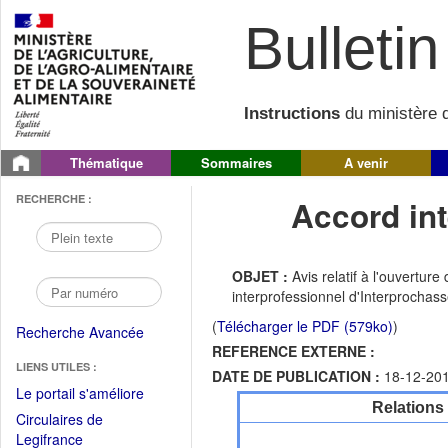
Bulletin 
Instructions
du ministère d
Thématique
Sommaires
A venir
RECHERCHE :
Accord int
OBJET :
Avis relatif à l'ouvertu
interprofessionnel d'Interprochas
(
Télécharger le PDF (579ko)
)
Recherche Avancée
REFERENCE EXTERNE :
LIENS UTILES :
DATE DE PUBLICATION :
18-12-20
(Fichier
Le portail s'améliore
Relations
PDF
Circulaires de
ouvrir
(Ouvrir
Legifrance