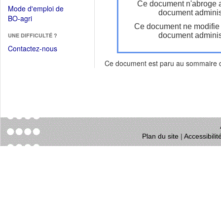
dans
Ce document n'abroge 
dans
Mode d'emploi de
une
document administ
une
(Ouvrir
BO-agri
autre
nouvelle
Ce document ne modifie
dans
fenêtre)
fenêtre)
document administ
UNE DIFFICULTÉ ?
une
nouvelle
Contactez-nous
fenêtre)
Ce document est paru au sommaire
Plan du site
|
Accessibili