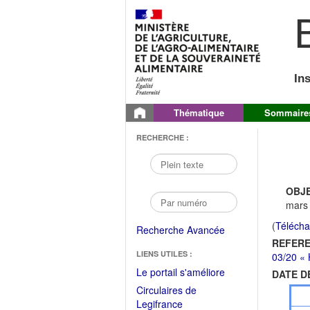
B
In
Thématique
Sommaire
RECHERCHE :
OBJE
mars 
(
Télécha
Recherche Avancée
REFERE
LIENS UTILES :
03/20 « 
(Fichier
Le portail s'améliore
DATE D
PDF
Circulaires de
ouvrir
(Ouvrir
Legifrance