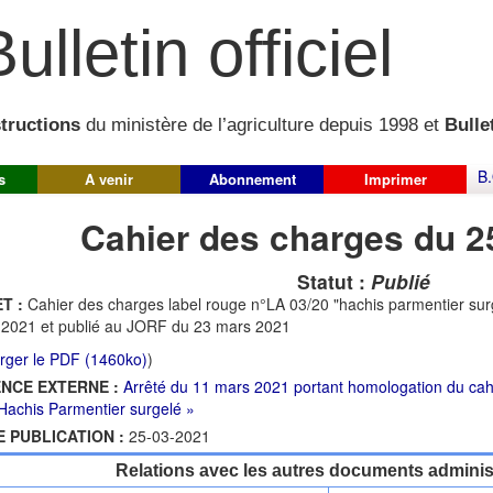
ulletin officiel
structions
du ministère de l’agriculture depuis 1998 et
Bullet
B.
s
A venir
Abonnement
Imprimer
Cahier des charges du 2
Statut :
Publié
T :
Cahier des charges label rouge n°LA 03/20 "hachis parmentier sur
2021 et publié au JORF du 23 mars 2021
rger le PDF (1460ko)
)
NCE EXTERNE :
Arrêté du 11 mars 2021 portant homologation du cah
Hachis Parmentier surgelé »
E PUBLICATION :
25-03-2021
Relations avec les autres documents administ