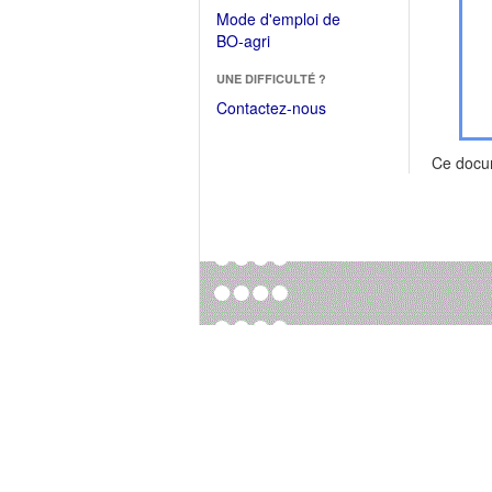
dans
dans
Mode d'emploi de
une
une
(Ouvrir
BO-agri
autre
nouvelle
dans
fenêtre)
fenêtre)
UNE DIFFICULTÉ ?
une
nouvelle
Contactez-nous
fenêtre)
Ce docu