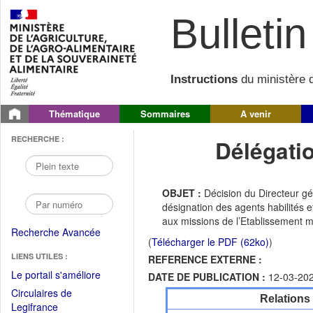
Bulletin 
Instructions
du ministère d
Thématique
Sommaires
A venir
RECHERCHE :
Délégati
OBJET :
Décision du Directeur g
désignation des agents habilités 
aux missions de l’Etablissement me
Recherche Avancée
(
Télécharger le PDF (62ko)
)
LIENS UTILES :
REFERENCE EXTERNE :
(Fichier
Le portail s'améliore
DATE DE PUBLICATION :
12-03-20
PDF
Circulaires de
Relations
ouvrir
(Ouvrir
Legifrance