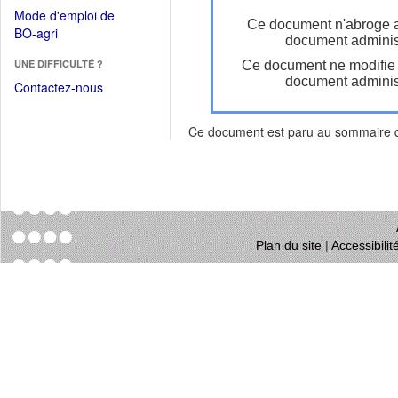
dans
dans
Mode d'emploi de
une
Ce document n'abroge 
une
(Ouvrir
BO-agri
autre
document administ
nouvelle
dans
fenêtre)
fenêtre)
UNE DIFFICULTÉ ?
Ce document ne modifie
une
document administ
nouvelle
Contactez-nous
fenêtre)
Ce document est paru au sommaire
Plan du site
|
Accessibili