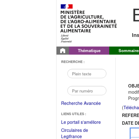
B
In
Thématique
Sommaire
RECHERCHE :
OBJE
modif
Progr
Recherche Avancée
(
Télécha
LIENS UTILES :
REFERE
(Fichier
Le portail s'améliore
DATE D
PDF
Circulaires de
ouvrir
(Ouvrir
Legifrance