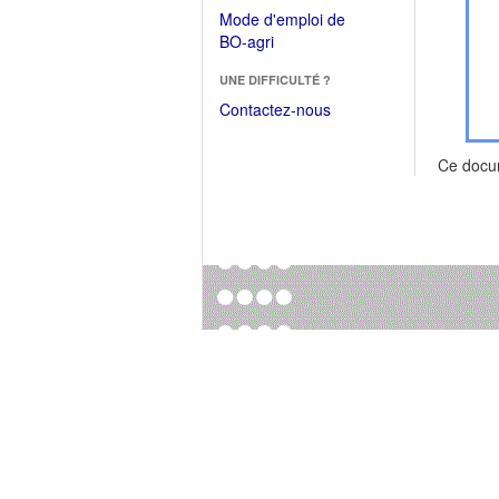
dans
dans
Mode d'emploi de
une
une
(Ouvrir
BO-agri
autre
nouvelle
dans
fenêtre)
fenêtre)
UNE DIFFICULTÉ ?
une
nouvelle
Contactez-nous
fenêtre)
Ce docu