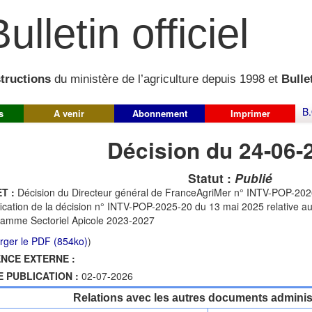
ulletin officiel
structions
du ministère de l’agriculture depuis 1998 et
Bullet
B.
s
A venir
Abonnement
Imprimer
Décision du 24-06-
Statut :
Publié
T :
Décision du Directeur général de FranceAgriMer n° INTV-POP-2026
ication de la décision n° INTV-POP-2025-20 du 13 mai 2025 relative a
amme Sectoriel Apicole 2023-2027
rger le PDF (854ko)
)
NCE EXTERNE :
E PUBLICATION :
02-07-2026
Relations avec les autres documents administ