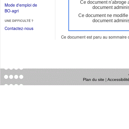
dans
Ce document n'abroge 
dans
Mode d'emploi de
une
document administ
une
(Ouvrir
BO-agri
autre
nouvelle
Ce document ne modifie
dans
fenêtre)
fenêtre)
document administ
UNE DIFFICULTÉ ?
une
nouvelle
Contactez-nous
fenêtre)
Ce document est paru au sommaire
Plan du site
|
Accessibili