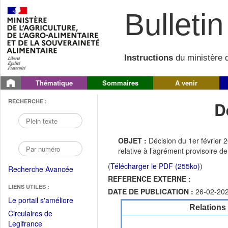
Bulletin 
Instructions
du ministère d
Thématique
Sommaires
A venir
RECHERCHE :
D
OBJET :
Décision du 1er février 
relative à l’agrément provisoire 
(
Télécharger le PDF (255ko)
)
Recherche Avancée
REFERENCE EXTERNE :
LIENS UTILES :
DATE DE PUBLICATION :
26-02-20
(Fichier
Le portail s'améliore
Relations
PDF
Circulaires de
ouvrir
(Ouvrir
Legifrance