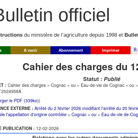
ulletin officiel
structions
du ministère de l’agriculture depuis 1998 et
Bullet
B.
s
A venir
Abonnement
Imprimer
Cahier des charges du 1
Statut :
Publié
T :
Cahier des charges « Cognac » ou « Eau-de-vie de Cognac » ou «
2524958A
rger le PDF (339ko)
)
NCE EXTERNE :
Arrêté du 2 février 2026 modifiant l'arrêté du 20 fév
de l'appellation d'origine contrôlée « Cognac » ou « Eau-de-vie de C
E PUBLICATION :
12-02-2026
Relations avec les autres documents administ