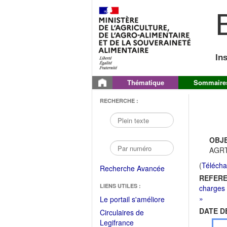
B
In
Thématique
Sommaire
RECHERCHE :
OBJE
AGRT
(
Télécha
Recherche Avancée
REFERE
LIENS UTILES :
charges 
»
(Fichier
Le portail s'améliore
PDF
DATE D
Circulaires de
ouvrir
(Ouvrir
Legifrance