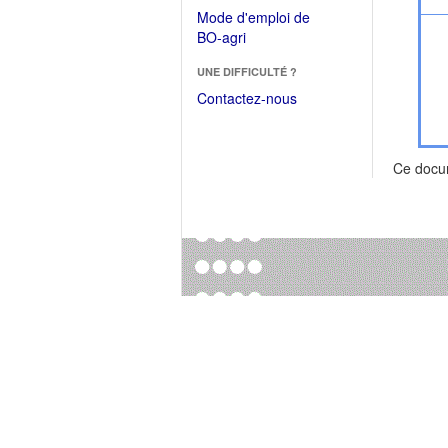
dans
dans
Mode d'emploi de
une
une
(Ouvrir
BO-agri
autre
nouvelle
dans
fenêtre)
fenêtre)
UNE DIFFICULTÉ ?
une
nouvelle
Contactez-nous
fenêtre)
Ce docu