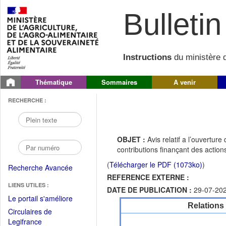
Bulletin 
Instructions
du ministère d
Thématique
Sommaires
A venir
RECHERCHE :
OBJET :
Avis relatif a l’ouvertu
contributions finançant des actio
(
Télécharger le PDF (1073ko)
)
Recherche Avancée
REFERENCE EXTERNE :
LIENS UTILES :
DATE DE PUBLICATION :
29-07-20
(Fichier
Le portail s'améliore
Relations
PDF
Circulaires de
ouvrir
(Ouvrir
Legifrance