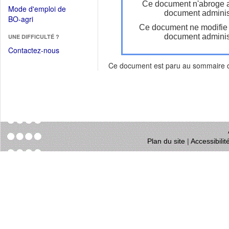
dans
Ce document n'abroge 
dans
Mode d'emploi de
une
document administ
une
(Ouvrir
BO-agri
autre
nouvelle
Ce document ne modifie
dans
fenêtre)
fenêtre)
document administ
UNE DIFFICULTÉ ?
une
nouvelle
Contactez-nous
fenêtre)
Ce document est paru au sommaire
Plan du site
|
Accessibili