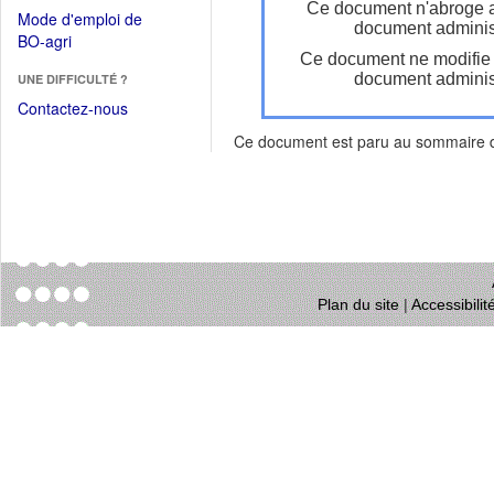
dans
Ce document n'abroge 
dans
Mode d'emploi de
une
document administ
une
(Ouvrir
BO-agri
autre
nouvelle
Ce document ne modifie
dans
fenêtre)
fenêtre)
document administ
UNE DIFFICULTÉ ?
une
nouvelle
Contactez-nous
fenêtre)
Ce document est paru au sommaire
Plan du site
|
Accessibili