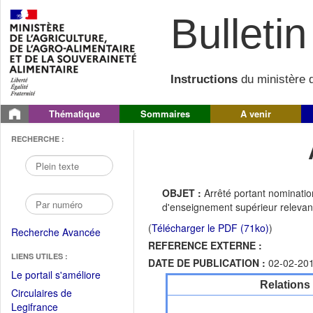
Bulletin 
Instructions
du ministère d
Thématique
Sommaires
A venir
RECHERCHE :
OBJET :
Arrêté portant nominati
d'enseignement supérieur releva
(
Télécharger le PDF (71ko)
)
Recherche Avancée
REFERENCE EXTERNE :
LIENS UTILES :
DATE DE PUBLICATION :
02-02-20
(Fichier
Le portail s'améliore
Relations
PDF
Circulaires de
ouvrir
(Ouvrir
Legifrance