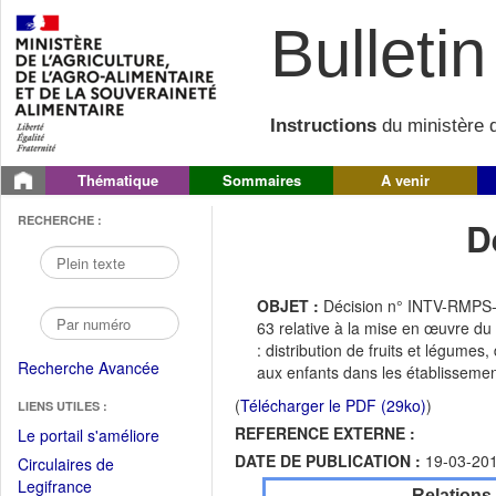
Bulletin 
Instructions
du ministère d
Thématique
Sommaires
A venir
RECHERCHE :
D
OBJET :
Décision n° INTV-RMPS-
63 relative à la mise en œuvre du 
: distribution de fruits et légume
Recherche Avancée
aux enfants dans les établissemen
(
Télécharger le PDF (29ko)
)
LIENS UTILES :
REFERENCE EXTERNE :
(Fichier
Le portail s'améliore
PDF
DATE DE PUBLICATION :
19-03-20
Circulaires de
ouvrir
(Ouvrir
Legifrance
Relations