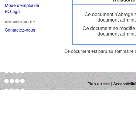
dans
dans
Mode d'emploi de
une
une
(Ouvrir
BO-agri
autre
Ce document n'abroge 
nouvelle
dans
fenêtre)
document administ
fenêtre)
UNE DIFFICULTÉ ?
une
Ce document ne modifie
nouvelle
Contactez-nous
document administ
fenêtre)
Ce document est paru au sommaire
Plan du site
|
Accessibili