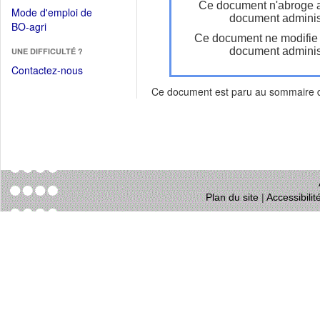
dans
Ce document n'abroge 
dans
Mode d'emploi de
une
document administ
une
(Ouvrir
BO-agri
autre
nouvelle
Ce document ne modifie
dans
fenêtre)
fenêtre)
document administ
UNE DIFFICULTÉ ?
une
nouvelle
Contactez-nous
fenêtre)
Ce document est paru au sommaire
Plan du site
|
Accessibili