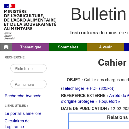
Bulletin 
Instructions
du ministère d
Thématique
Sommaires
A venir
RECHERCHE :
Cahier
OBJET :
Cahier des charges modi
(
Télécharger le PDF (325ko)
)
REFERENCE EXTERNE :
Arrêté du 6
Recherche Avancée
d'origine protégée « Roquefort »
LIENS UTILES :
DATE DE PUBLICATION :
12-02-20
(Fichier
Le portail s'améliore
Relations
PDF
Circulaires de
ouvrir
(Ouvrir
Legifrance