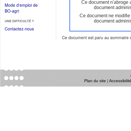
dans
Ce document n'abroge 
dans
Mode d'emploi de
une
document administ
une
(Ouvrir
BO-agri
autre
nouvelle
Ce document ne modifie
dans
fenêtre)
fenêtre)
document administ
UNE DIFFICULTÉ ?
une
nouvelle
Contactez-nous
fenêtre)
Ce document est paru au sommaire
Plan du site
|
Accessibili