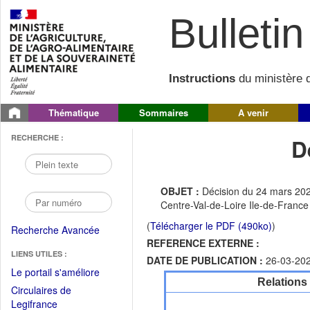
Bulletin 
Instructions
du ministère d
Thématique
Sommaires
A venir
RECHERCHE :
D
OBJET :
Décision du 24 mars 2026
Centre-Val-de-Loire Ile-de-France
(
Télécharger le PDF (490ko)
)
Recherche Avancée
REFERENCE EXTERNE :
LIENS UTILES :
DATE DE PUBLICATION :
26-03-20
(Fichier
Le portail s'améliore
Relations
PDF
Circulaires de
ouvrir
(Ouvrir
Legifrance