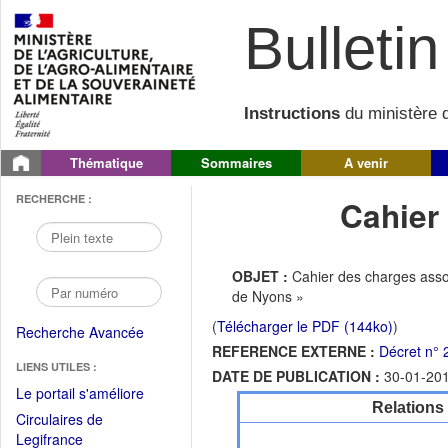
Bulletin 
Instructions
du ministère d
Thématique
Sommaires
A venir
RECHERCHE :
Cahier
OBJET :
Cahier des charges assoc
de Nyons »
(
Télécharger le PDF (144ko)
)
Recherche Avancée
REFERENCE EXTERNE :
Décret n° 
LIENS UTILES :
DATE DE PUBLICATION :
30-01-20
(Fichier
Le portail s'améliore
Relations
PDF
Circulaires de
ouvrir
(Ouvrir
Legifrance