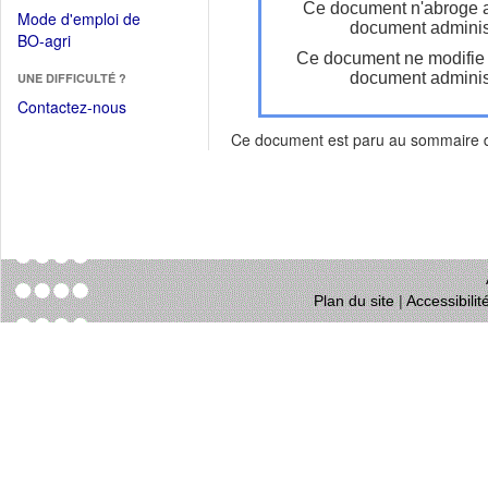
dans
Ce document n'abroge 
dans
Mode d'emploi de
une
document administ
une
(Ouvrir
BO-agri
autre
nouvelle
Ce document ne modifie
dans
fenêtre)
fenêtre)
document administ
UNE DIFFICULTÉ ?
une
nouvelle
Contactez-nous
fenêtre)
Ce document est paru au sommaire
Plan du site
|
Accessibili