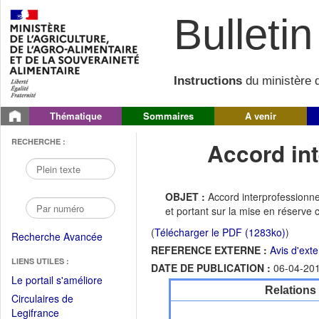
Bulletin 
Instructions
du ministère d
Thématique
Sommaires
A venir
RECHERCHE :
Accord int
OBJET :
Accord interprofessionn
et portant sur la mise en réserve c
(
Télécharger le PDF (1283ko)
)
Recherche Avancée
REFERENCE EXTERNE :
Avis d'ext
LIENS UTILES :
DATE DE PUBLICATION :
06-04-20
(Fichier
Le portail s'améliore
Relations
PDF
Circulaires de
ouvrir
(Ouvrir
Legifrance