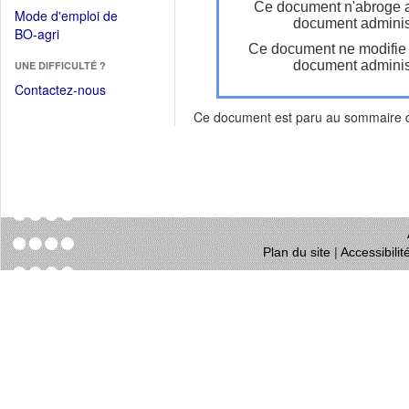
dans
Ce document n'abroge 
dans
Mode d'emploi de
une
document administ
une
(Ouvrir
BO-agri
autre
nouvelle
Ce document ne modifie
dans
fenêtre)
fenêtre)
document administ
UNE DIFFICULTÉ ?
une
nouvelle
Contactez-nous
fenêtre)
Ce document est paru au sommaire
Plan du site
|
Accessibili