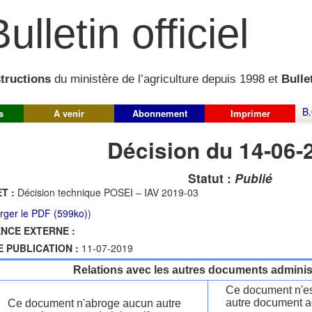
ulletin officiel
structions
du ministère de l’agriculture depuis 1998 et
Bullet
B.
s
A venir
Abonnement
Imprimer
Décision du 14-06-
Statut :
Publié
T :
Décision technique POSEI – IAV 2019-03
rger le PDF (599ko)
)
NCE EXTERNE :
E PUBLICATION :
11-07-2019
Relations avec les autres documents administ
Ce document n'es
autre document ad
Ce document n'abroge aucun autre