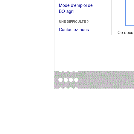
dans
dans
Mode d'emploi de
une
une
(Ouvrir
BO-agri
autre
nouvelle
dans
fenêtre)
fenêtre)
UNE DIFFICULTÉ ?
une
nouvelle
Contactez-nous
Ce docu
fenêtre)