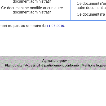
document administratif.
Ce document n'es
autre document ad
Ce document ne modifie aucun autre
document administratif.
Ce document n'a j
ment est paru au sommaire du
11-07-2019
.
Agriculture.gouv.fr
Plan du site
|
Accessibilité partiellement conforme
|
Mentions légale