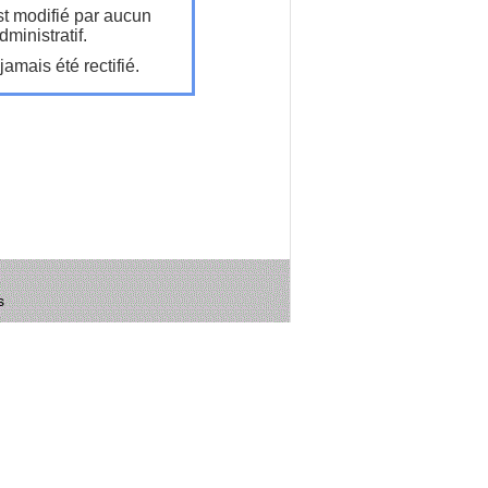
t modifié par aucun
ministratif.
amais été rectifié.
s