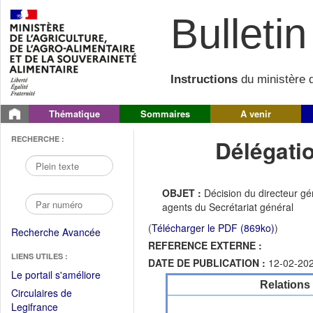
Bulletin 
Instructions
du ministère d
Thématique
Sommaires
A venir
RECHERCHE :
Délégati
OBJET :
Décision du directeur g
agents du Secrétariat général
(
Télécharger le PDF (869ko)
)
Recherche Avancée
REFERENCE EXTERNE :
LIENS UTILES :
DATE DE PUBLICATION :
12-02-20
(Fichier
Le portail s'améliore
Relations
PDF
Circulaires de
ouvrir
(Ouvrir
Legifrance