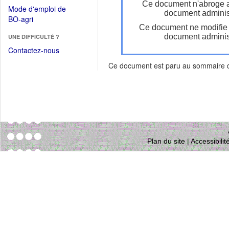
dans
Ce document n'abroge 
dans
Mode d'emploi de
une
document administ
une
(Ouvrir
BO-agri
autre
nouvelle
Ce document ne modifie
dans
fenêtre)
fenêtre)
document administ
UNE DIFFICULTÉ ?
une
nouvelle
Contactez-nous
fenêtre)
Ce document est paru au sommaire
Plan du site
|
Accessibili