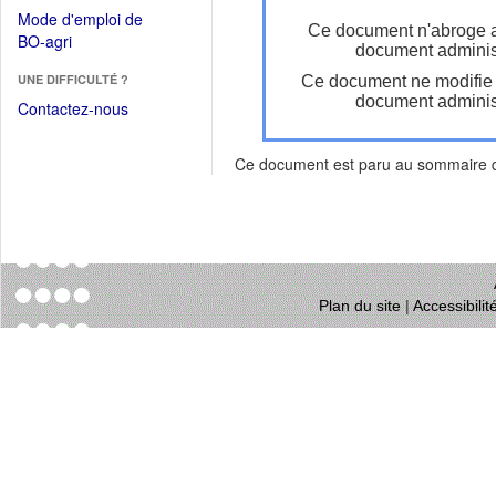
dans
dans
Mode d'emploi de
une
Ce document n'abroge 
une
(Ouvrir
BO-agri
autre
document administ
nouvelle
dans
fenêtre)
fenêtre)
UNE DIFFICULTÉ ?
Ce document ne modifie
une
document administ
nouvelle
Contactez-nous
fenêtre)
Ce document est paru au sommaire
Plan du site
|
Accessibili