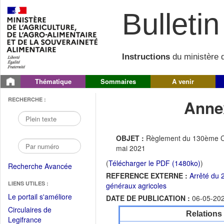
Bulletin 
Instructions
du ministère d
Thématique
Sommaires
A venir
RECHERCHE :
Annex
OBJET :
Règlement du 130ème Con
mai 2021
(
Télécharger le PDF (1480ko)
)
Recherche Avancée
REFERENCE EXTERNE :
Arrêté du 
LIENS UTILES :
généraux agricoles
(Fichier
Le portail s'améliore
DATE DE PUBLICATION :
06-05-20
PDF
Circulaires de
Relations
ouvrir
(Ouvrir
Legifrance