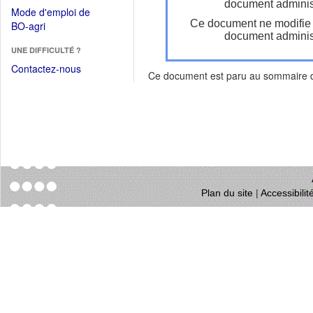
dans
document administ
dans
Mode d'emploi de
une
une
Ce document ne modifie
(Ouvrir
BO-agri
autre
nouvelle
document administ
dans
fenêtre)
fenêtre)
UNE DIFFICULTÉ ?
une
nouvelle
Contactez-nous
Ce document est paru au sommaire
fenêtre)
Plan du site
|
Accessibili