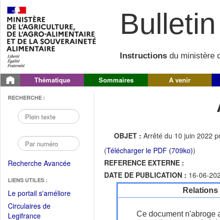
Bulletin 
Instructions
du ministère d
Thématique
Sommaires
A venir
RECHERCHE :
OBJET :
Arrêté du 10 juin 2022 p
(
Télécharger le PDF (709ko)
)
REFERENCE EXTERNE :
Recherche Avancée
DATE DE PUBLICATION :
16-06-20
LIENS UTILES :
Relations
(Fichier
Le portail s'améliore
PDF
Circulaires de
ouvrir
Ce document n'abroge 
(Ouvrir
Legifrance